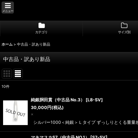
メニュー
カテゴリ
サイズ別
ホーム
>
中古品・訳あり新品
中古品・訳あり新品
10
件
サブカテゴリ
:
純銀胴田貫（中古品 No.3）
[
L8-SV
]
30,000
円
(税込)
表示数
:
×
シルバー1000＜純銀＞Ｌタイプ ずっしりとくる重量感 
並び順
:
マキマスカS7（中古品 NO.1）
[
S7-SV
]