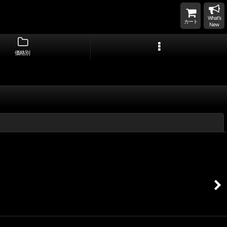
What's
カート
New
価格別
閉じる