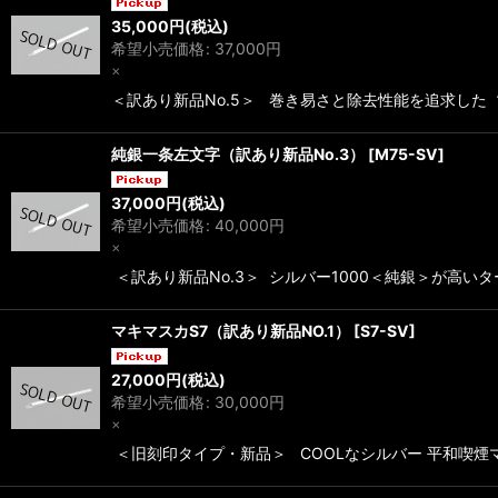
35,000
円
(税込)
希望小売価格
:
37,000
円
×
＜訳あり新品No.5＞ 巻き易さと除去性能を追求した 
純銀一条左文字（訳あり新品No.3）
[
M75-SV
]
37,000
円
(税込)
希望小売価格
:
40,000
円
×
＜訳あり新品No.3＞ シルバー1000＜純銀＞が高い
マキマスカS7（訳あり新品NO.1）
[
S7-SV
]
27,000
円
(税込)
希望小売価格
:
30,000
円
×
＜旧刻印タイプ・新品＞ COOLなシルバー 平和喫煙マ