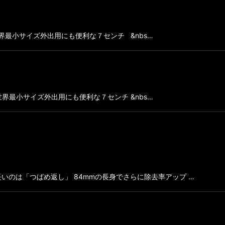
絞り込む
界最小サイズ外出用にも便利な７センチ &nbs…
界最小サイズ外出用にも便利な７センチ &nbs…
長いのは「つばめ返し」 84mmの長身でさらに除去率アップ …