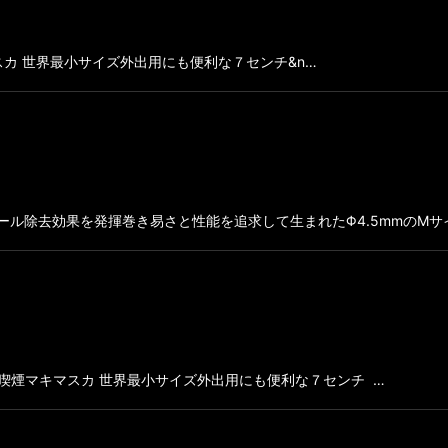
カ 世界最小サイズ外出用にも便利な７センチ&n…
タール除去効果を発揮巻き易さと性能を追求して生まれたΦ4.5mmのMサ
和喫煙マキマスカ 世界最小サイズ外出用にも便利な７センチ …