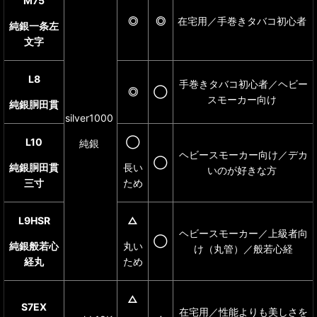
M75
◎
◎
在宅用／手巻きタバコ初心者
純銀一条左
文字
L8
手巻きタバコ初心者／ヘビー
◎
◯
スモーカー向け
純銀胴田貫
silver1000
L10
◯
純銀
ヘビースモーカー向け／デカ
◯
純銀胴田貫
長い
いのが好きな方
三寸
ため
L9HSR
△
ヘビースモーカー／上級者向
◯
純銀般若心
丸い
け（丸管）／般若心経
経丸
ため
△
S7EX
在宅用／性能よりも美しさを