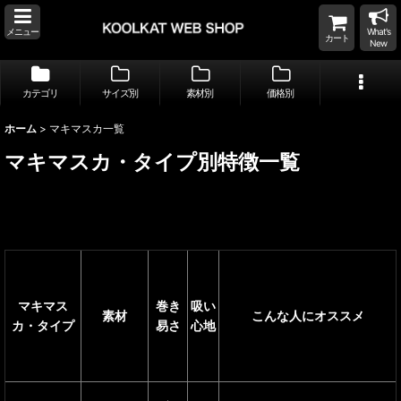
メニュー
What's
カート
New
カテゴリ
サイズ別
素材別
価格別
ホーム
>
マキマスカ一覧
マキマスカ・
タイプ別
特徴一覧
巻き
吸い
マキマス
素材
こんな人にオススメ
易さ
心地
カ・タイプ