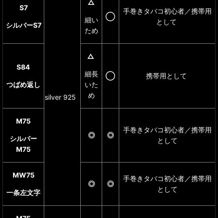
△
S7
手巻きタバコ初心者／携帯用
◯
細い
として
シルバーS7
ため
△
S84
細長
◯
携帯用として
つばめ返し
いた
め
silver 925
M75
手巻きタバコ初心者／携帯用
◎
◎
シルバー
として
M75
MW75
手巻きタバコ初心者／携帯用
◎
◎
として
一条左文字