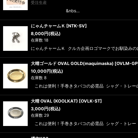
受注生産
&nbs…
にゃんチャームＫ
[
NTK-SV
]
8,000
円
(税込)
在庫数 18
にゃんチャームＫ クルカ企画ロゴマークでお馴染み
大晴ゴールド OVAL GOLD(maquimaska)
[
OVLM-GP
10,000
円
(税込)
在庫数 8
これは便利！手巻きタバコの必需品 シャグ・トレーのゴ
大晴 OVAL (KOOLKAT)
[
OVLK-ST
]
3,000
円
(税込)
在庫数 29
これは便利！手巻きタバコの必需品 シャグ・トレー 大