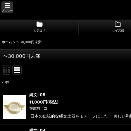
メニュー
カテゴリ
サイズ別
ホーム
>
〜30,000円未満
〜30,000円未満
20
件
表示数
:
縄文L05
11,000
円
(税込)
並び順
:
在庫数 1コ
日本の伝統的な縄文土器をモチーフにした、 美しい和
縄文L04