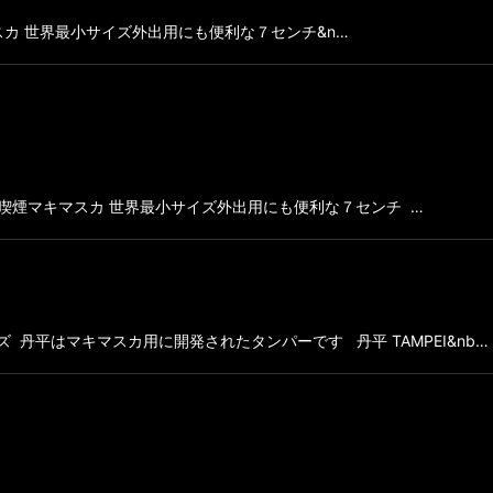
カ 世界最小サイズ外出用にも便利な７センチ&n…
和喫煙マキマスカ 世界最小サイズ外出用にも便利な７センチ …
丹平はマキマスカ用に開発されたタンパーです 丹平 TAMPEI&nb…