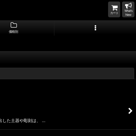
What's
カート
New
価格別
閉じる
した土器や彫刻は、 …