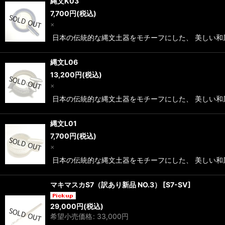
縄文K03
7,700
円
(税込)
×
日本の伝統的な縄文土器をモチーフにした、 美しい和
縄文L06
13,200
円
(税込)
×
日本の伝統的な縄文土器をモチーフにした、 美しい和
縄文L01
7,700
円
(税込)
×
日本の伝統的な縄文土器をモチーフにした、 美しい和
マキマスカS7（訳あり新品 NO.3）
[
S7-SV
]
29,000
円
(税込)
希望小売価格
:
33,000
円