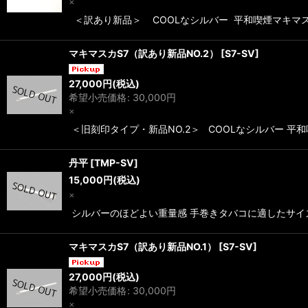
×
＜訳あり新品＞ COOLなシルバー 平和喫煙マキマス
マキマスカS7（訳あり新品NO.2）
[
S7-SV
]
27,000
円
(税込)
希望小売価格
:
30,000
円
×
＜旧刻印タイプ・新品NO.2＞ COOLなシルバー 平
丹平
[
TMP-SV
]
15,000
円
(税込)
×
シルバーのほどよい重量感 手巻きタバコに適したサイズ 
マキマスカS7（訳あり新品NO.1）
[
S7-SV
]
27,000
円
(税込)
希望小売価格
:
30,000
円
×