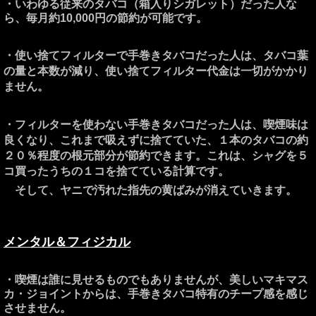
・いわゆる従来のタバコ（箱入りシガレット）だった人な
ら、毎月約10,000円の節約が可能です。
・使い捨てフィルターで手巻きタバコだった人は、タバコ葉
の量と本数が減り、使い捨てフィルター代金は一切がかかり
ません。
・フィルターを使わない手巻きタバコだった人は、喫煙味は
良くなり、これまで吸えずに捨てていた、１本のタバコの約
２０％程度の根元部分が節約できます。これは、シャグを５
コ買ったうちの１コを捨てている計算です。
そして、ヤニで汚れた指先の黄ばみが消えていきます。
メンタル＆フィジカル
・喫煙は誰に見せるものでもありませんが、美しいマキマス
プ感を感じ
カ・ジョイントからは、手巻きタバコ特有の
チー
させません。