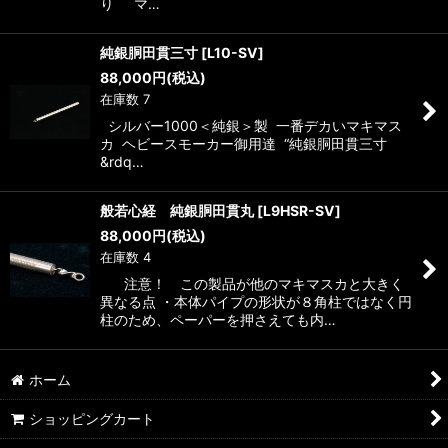
り マ…
純銀胴田貫三寸
[
L10-SV
]
88,000
円
(税込)
在庫数 7
シルバー1000＜純銀＞製 一番デカいマキマス
カ ヘビースモーカー御用達 “純銀胴田貫三寸
&rdq…
般若心経 純銀胴田貫丸
[
L9HSR-SV
]
88,000
円
(税込)
在庫数 4
注意！ この製品が他のマキマスカと大きく
異なる点 ・本体パイプの形状が８角柱ではなく円
柱のため、ペーパーを押さえても内…
ホーム
ショッピングカート