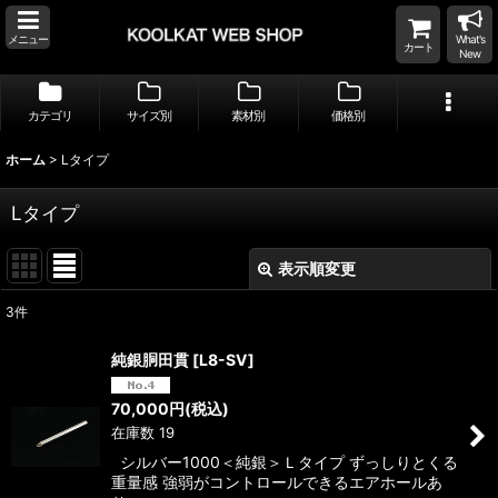
メニュー
What's
カート
New
カテゴリ
サイズ別
素材別
価格別
ホーム
>
Lタイプ
Lタイプ
表示順変更
閉じる
3
件
表示数
:
純銀胴田貫
[
L8-SV
]
並び順
:
70,000
円
(税込)
在庫数 19
絞り込む
シルバー1000＜純銀＞Ｌタイプ ずっしりとくる
重量感 強弱がコントロールできるエアホールあ