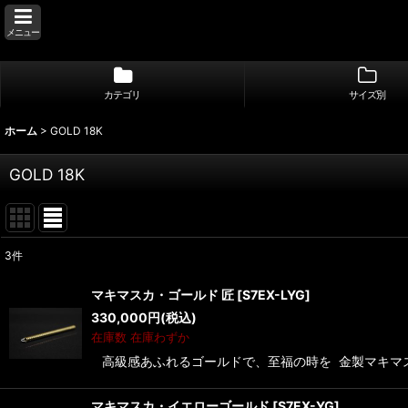
メニュー
カテゴリ
サイズ別
ホーム
>
GOLD 18K
GOLD 18K
3
件
表示数
:
マキマスカ・ゴールド 匠
[
S7EX-LYG
]
330,000
円
(税込)
並び順
:
在庫数 在庫わずか
高級感あふれるゴールドで、至福の時を 金製マキマス
マキマスカ・イエローゴールド
[
S7EX-YG
]