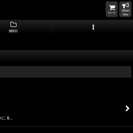
What's
カート
New
価格別
閉じる
に &…