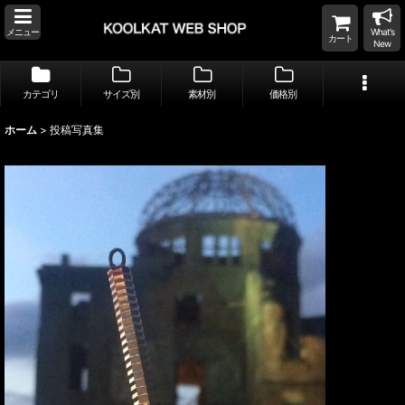
メニュー
What's
カート
New
カテゴリ
サイズ別
素材別
価格別
ホーム
>
投稿写真集