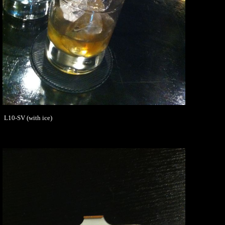
L10-SV (with ice)