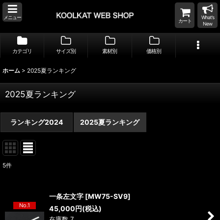
メニュー
What's
カート
New
カテゴリ
サイズ別
素材別
価格別
ホーム
>
2025夏ランキング
2025夏ランキング
ランキング2024
2025夏ランキング
5
件
一条左文字
[
MW75-SV9
]
No.1
45,000
円
(税込)
在庫数 7