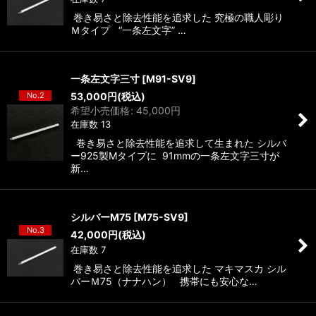
巻き易さと除去性能を追求した 究極の職人彫り
Ｍタイプ “一条左文字” …
一条左文字三寸
[
M91-SV9
]
No.2
53,000
円
(税込)
希望小売価格
:
45,000
円
在庫数 13
巻き易さと除去性能を追求して生まれた シルバ
ー925製Mタイプに 91mmの一条左文字三寸が
新…
シルバーM75
[
M75-SV9
]
No.3
42,000
円
(税込)
在庫数 7
巻き易さと除去性能を追求した マキマスカ シル
バーＭ75（ナナハン） 携帯にも安心な…