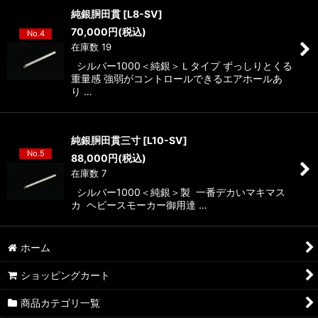
純銀胴田貫
[
L8-SV
]
70,000
円
(税込)
No.4
在庫数 19
シルバー1000＜純銀＞Ｌタイプ ずっしりとくる
重量感 強弱がコントロールできるエアホールあ
り …
純銀胴田貫三寸
[
L10-SV
]
No.5
88,000
円
(税込)
在庫数 7
シルバー1000＜純銀＞製 一番デカいマキマス
カ ヘビースモーカー御用達 …
ホーム
ショッピングカート
商品カテゴリ一覧