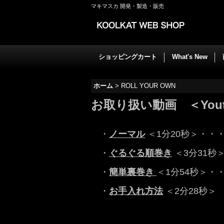
マキマスカ 開発・製造・販売
ショッピングカート
What's New
ホーム
>
ROLL YOUR OWN
お取り扱い動画 ＜Yout
・
ノーマル
＜1分20秒＞・・
・
ぐるぐる順巻き
＜3分31秒
・
簡単
裏巻き
＜1分54秒＞・
・
お手入れ方法
＜2分28秒＞