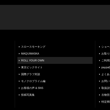
スロースモーキング
ショー
MAQUIMASKA
お取り
ROLL YOUR OWN
ご利用
東京ビックサイト
payp
国際グラフ対談
よくあ
モノクロプライム編
お問い
お客様の声 & SNS
取扱説
投稿写真集
古物営
特定商