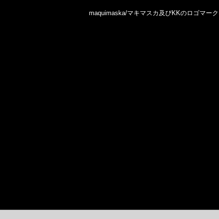
maquimaska/マキマスカ及びKKのロゴ