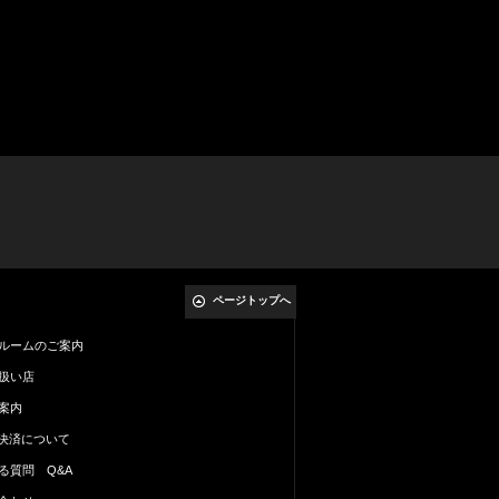
ページトップへ
ルームのご案内
扱い店
案内
al決済について
る質問 Q&A