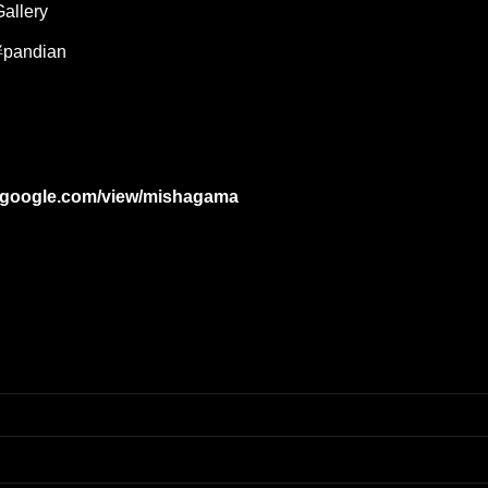
llery
ndian
es.google.com/view/mishagama