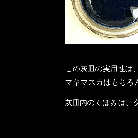
この灰皿の実用性は
マキマスカはもちろ
灰皿内のくぼみは、