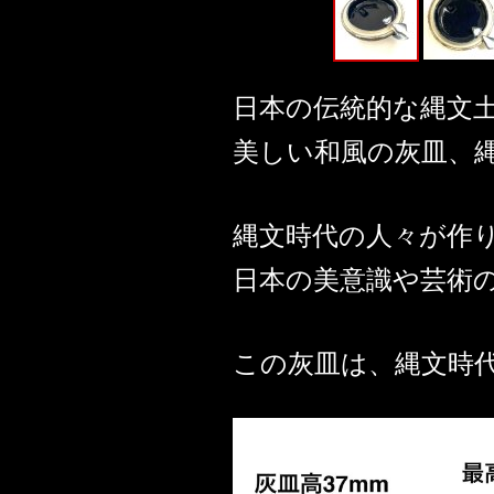
日本の伝統的な縄文
美しい和風の灰皿、
縄文時代の人々が作
日本の美意識や芸術
この灰皿は、縄文時