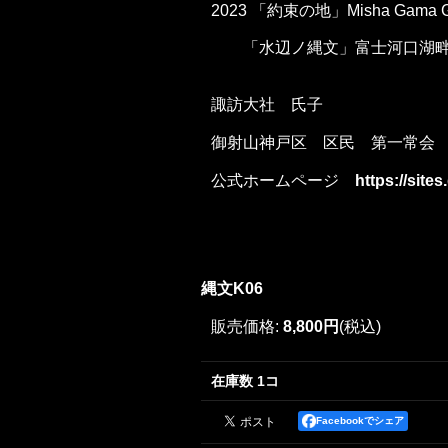
2023 「約束の地」Misha Gama Ga
「水辺ノ縄文」富士河口湖畔pa
諏訪大社 氏子
御射山神戸区 区民 第一常会
公式ホームページ
https://sit
縄文K06
販売価格
:
8,800円
(税込)
在庫数 1コ
Facebookでシェア