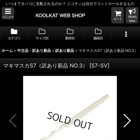
いつまでタバコに支配されるのか？ ニコチンは自分でコントロールするもの
メニュー
What's
カート
New
カテゴリ
サイズ別
素材別
価格別
ホーム
>
中古品・訳あり新品
>
訳あり新品
>
マキマスカS7（訳あり新品 NO.3）
マキマスカS7（訳あり新品 NO.3）
[
S7-SV
]