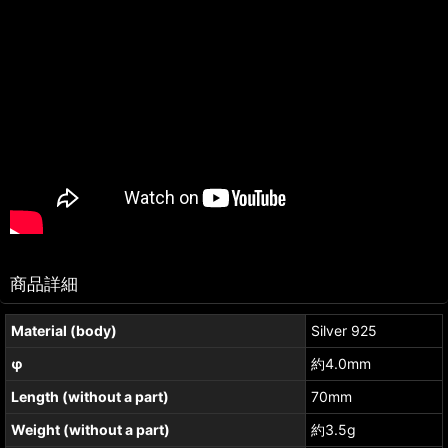
商品詳細
Material (body)
Silver 925
φ
約4.0mm
Length (without a part)
70mm
Weight (without a part)
約3.5g