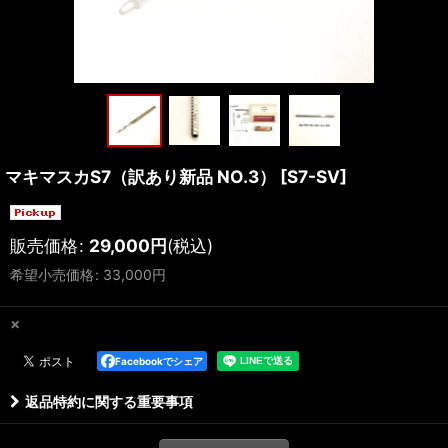
マキマスカS7（訳あり新品 NO.3）
[
S7-SV
]
販売価格
:
29,000
円
(税込)
希望小売価格
:
33,000
円
×
Facebookでシェア
返品特約に関する重要事項