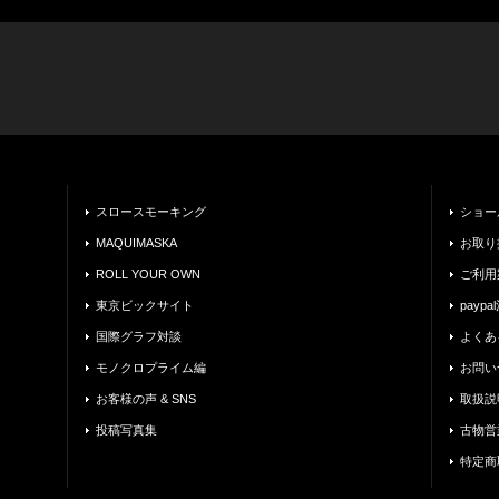
スロースモーキング
ショー
MAQUIMASKA
お取り
ROLL YOUR OWN
ご利用
東京ビックサイト
payp
国際グラフ対談
よくあ
モノクロプライム編
お問い
お客様の声 & SNS
取扱説
投稿写真集
古物営
特定商