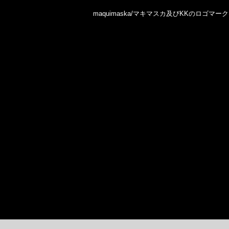
maquimaska/マキマスカ及びKKのロゴ