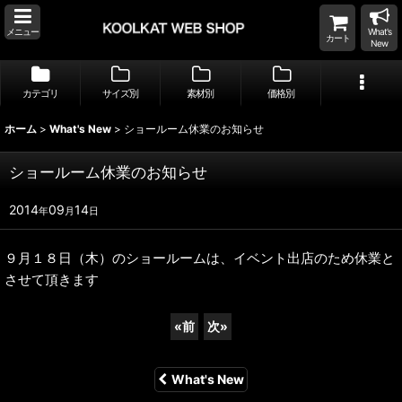
メニュー
What's
カート
New
カテゴリ
サイズ別
素材別
価格別
ホーム
>
What's New
>
ショールーム休業のお知らせ
ショールーム休業のお知らせ
2014
09
14
年
月
日
９月１８日（木）のショールームは、イベント出店のため休業と
させて頂きます
«
前
次
»
What's New